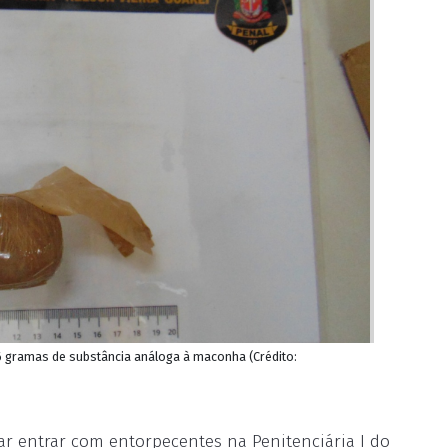
 gramas de substância análoga à maconha (Crédito:
ar entrar com entorpecentes na Penitenciária I do