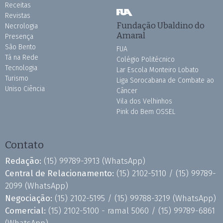
Receitas
Revistas
Fundação Ubaldino do
Necrologia
Amaral
Presença
São Bento
FUA
Tá na Rede
Colégio Politécnico
Tecnologia
Lar Escola Monteiro Lobato
Turismo
Liga Sorocabana de Combate ao
Uniso Ciência
Câncer
Vila dos Velhinhos
Pink do Bem OSSEL
Contato
Redação:
(15) 99789-3913
(WhatsApp)
Central de Relacionamento:
(15) 2102-5110 /
(15) 99789-
2099
(WhatsApp)
Negociação:
(15) 2102-5195 /
(15) 99788-3219
(WhatsApp)
Comercial:
(15) 2102-5100 - ramal 5060 /
(15) 99789-6861
(WhatsApp)