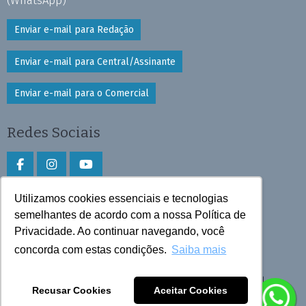
Enviar e-mail para Redação
Enviar e-mail para Central/Assinante
Enviar e-mail para o Comercial
Redes Sociais
Utilizamos cookies essenciais e tecnologias
Faça download do aplicativo
semelhantes de acordo com a nossa Política de
Privacidade. Ao continuar navegando, você
Play Store e App Store
concorda com estas condições.
Saiba mais
Todos os direitos reservados © 2026 Cruzeiro do Sul
Recusar Cookies
Aceitar Cookies