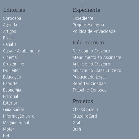
Editorias
Expediente
Sorocaba
Expediente
Agenda
Projeto Memória
Artigos
Política de Privacidade
Brasil
Fale conosco
Canal 1
Casa e Acabamento
Fale com o Cruzeiro
Cinema
Atendimento ao Assinante
Cruzeirinho
Anuncie no Cruzeiro
Do Leitor
Anuncie no ClassiCruzeiro
Educação
Publicidade Legal
Esporte
Repórter Cidadão
Economia
Trabalhe Conosco
Editorial
Projetos
Exterior
Guia Saúde
ClassiCruzeiro
Informação Livre
CruzeiroCard
Magnus Futsal
Grafsul
Motor
Burh
Pets