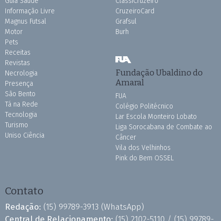
Guia Saúde
ClassiCruzeiro
Informação Livre
CruzeiroCard
Magnus Futsal
Grafsul
Motor
Burh
Pets
Receitas
Revistas
Fundação Ubaldino do
Necrologia
Amaral
Presença
São Bento
FUA
Tá na Rede
Colégio Politécnico
Tecnologia
Lar Escola Monteiro Lobato
Turismo
Liga Sorocabana de Combate ao
Uniso Ciência
Câncer
Vila dos Velhinhos
Pink do Bem OSSEL
Contato
Redação:
(15) 99789-3913
(WhatsApp)
Central de Relacionamento:
(15) 2102-5110 /
(15) 99789-