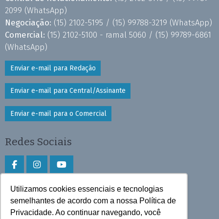
2099
(WhatsApp)
Negociação:
(15) 2102-5195 /
(15) 99788-3219
(WhatsApp)
Comercial:
(15) 2102-5100 - ramal 5060 /
(15) 99789-6861
(WhatsApp)
Enviar e-mail para Redação
Enviar e-mail para Central/Assinante
Enviar e-mail para o Comercial
Redes Sociais
Utilizamos cookies essenciais e tecnologias
Faça download do aplicativo
semelhantes de acordo com a nossa Política de
Privacidade. Ao continuar navegando, você
Play Store e App Store