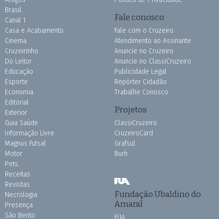
Brasil
Fale conosco
Canal 1
Casa e Acabamento
Fale com o Cruzeiro
Cinema
Atendimento ao Assinante
Cruzeirinho
Anuncie no Cruzeiro
Do Leitor
Anuncie no ClassiCruzeiro
Educação
Publicidade Legal
Esporte
Repórter Cidadão
Economia
Trabalhe Conosco
Editorial
Projetos
Exterior
Guia Saúde
ClassiCruzeiro
Informação Livre
CruzeiroCard
Magnus Futsal
Grafsul
Motor
Burh
Pets
Receitas
Revistas
Fundação Ubaldino do
Necrologia
Amaral
Presença
São Bento
FUA