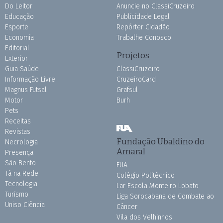
Do Leitor
Anuncie no ClassiCruzeiro
Educação
Publicidade Legal
Esporte
Repórter Cidadão
Economia
Trabalhe Conosco
Editorial
Projetos
Exterior
Guia Saúde
ClassiCruzeiro
Informação Livre
CruzeiroCard
Magnus Futsal
Grafsul
Motor
Burh
Pets
Receitas
Revistas
Fundação Ubaldino do
Necrologia
Amaral
Presença
São Bento
FUA
Tá na Rede
Colégio Politécnico
Tecnologia
Lar Escola Monteiro Lobato
Turismo
Liga Sorocabana de Combate ao
Uniso Ciência
Câncer
Vila dos Velhinhos