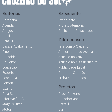
Editorias
Expediente
Sorocaba
Expediente
Agenda
Projeto Memória
Artigos
Política de Privacidade
Brasil
Fale conosco
Canal 1
Casa e Acabamento
Fale com o Cruzeiro
Cinema
Atendimento ao Assinante
Cruzeirinho
Anuncie no Cruzeiro
Do Leitor
Anuncie no ClassiCruzeiro
Educação
Publicidade Legal
Esporte
Repórter Cidadão
Economia
Trabalhe Conosco
Editorial
Projetos
Exterior
Guia Saúde
ClassiCruzeiro
Informação Livre
CruzeiroCard
Magnus Futsal
Grafsul
Motor
Burh