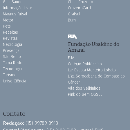
Guia Saúde
ClassiCruzeiro
Informação Livre
CruzeiroCard
Magnus Futsal
Grafsul
Motor
Burh
Pets
Receitas
Revistas
Fundação Ubaldino do
Necrologia
Amaral
Presença
São Bento
FUA
Tá na Rede
Colégio Politécnico
Tecnologia
Lar Escola Monteiro Lobato
Turismo
Liga Sorocabana de Combate ao
Uniso Ciência
Câncer
Vila dos Velhinhos
Pink do Bem OSSEL
Contato
Redação:
(15) 99789-3913