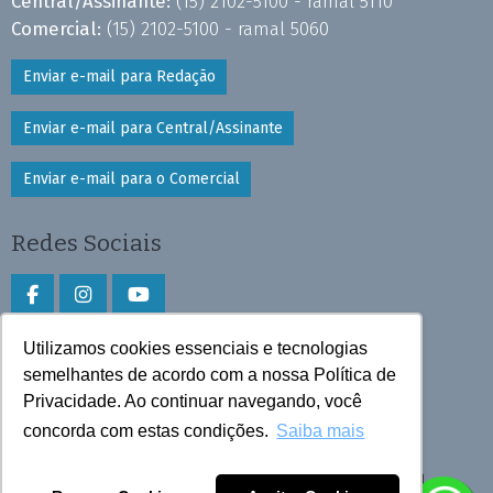
Central/Assinante:
(15) 2102-5100 - ramal 5110
Comercial:
(15) 2102-5100 - ramal 5060
Enviar e-mail para Redação
Enviar e-mail para Central/Assinante
Enviar e-mail para o Comercial
Redes Sociais
Utilizamos cookies essenciais e tecnologias
Faça download do aplicativo
semelhantes de acordo com a nossa Política de
Privacidade. Ao continuar navegando, você
Play Store e App Store
concorda com estas condições.
Saiba mais
Todos os direitos reservados © 2025 Cruzeiro do Sul