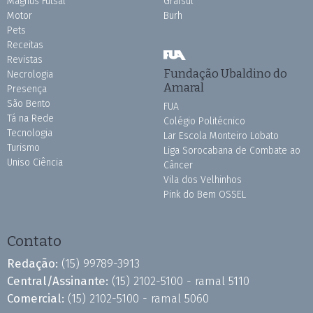
Magnus Futsal
Grafsul
Motor
Burh
Pets
Receitas
Revistas
Fundação Ubaldino do
Necrologia
Amaral
Presença
São Bento
FUA
Tá na Rede
Colégio Politécnico
Tecnologia
Lar Escola Monteiro Lobato
Turismo
Liga Sorocabana de Combate ao
Uniso Ciência
Câncer
Vila dos Velhinhos
Pink do Bem OSSEL
Contato
Redação:
(15) 99789-3913
Central/Assinante:
(15) 2102-5100 - ramal 5110
Comercial:
(15) 2102-5100 - ramal 5060