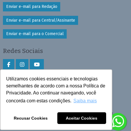
Enviar e-mail para Redação
Enviar e-mail para Central/Assinante
Enviar e-mail para o Comercial
Redes Sociais
Utilizamos cookies essenciais e tecnologias
Faça download do aplicativo
semelhantes de acordo com a nossa Política de
Privacidade. Ao continuar navegando, você
Play Store e App Store
concorda com estas condições.
Saiba mais
Todos os direitos reservados © 2025 Cruzeiro do Sul
Recusar Cookies
Aceitar Cookies