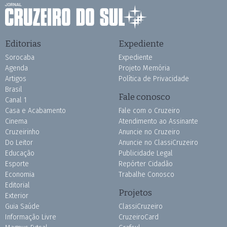
Editorias
Expediente
Sorocaba
Expediente
Agenda
Projeto Memória
Artigos
Política de Privacidade
Brasil
Fale conosco
Canal 1
Casa e Acabamento
Fale com o Cruzeiro
Cinema
Atendimento ao Assinante
Cruzeirinho
Anuncie no Cruzeiro
Do Leitor
Anuncie no ClassiCruzeiro
Educação
Publicidade Legal
Esporte
Repórter Cidadão
Economia
Trabalhe Conosco
Editorial
Projetos
Exterior
Guia Saúde
ClassiCruzeiro
Informação Livre
CruzeiroCard