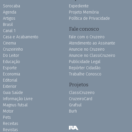
Sorocaba
Expediente
Agenda
Projeto Memória
Artigos
Política de Privacidade
Brasil
Fale conosco
Canal 1
Casa e Acabamento
Fale com o Cruzeiro
Cinema
Atendimento ao Assinante
Cruzeirinho
Anuncie no Cruzeiro
Do Leitor
Anuncie no ClassiCruzeiro
Educação
Publicidade Legal
Esporte
Repórter Cidadão
Economia
Trabalhe Conosco
Editorial
Projetos
Exterior
Guia Saúde
ClassiCruzeiro
Informação Livre
CruzeiroCard
Magnus Futsal
Grafsul
Motor
Burh
Pets
Receitas
Revistas