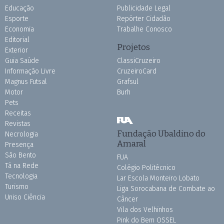
Educação
Publicidade Legal
Esporte
Repórter Cidadão
Economia
Trabalhe Conosco
Editorial
Projetos
Exterior
Guia Saúde
ClassiCruzeiro
Informação Livre
CruzeiroCard
Magnus Futsal
Grafsul
Motor
Burh
Pets
Receitas
Revistas
Fundação Ubaldino do
Necrologia
Amaral
Presença
São Bento
FUA
Tá na Rede
Colégio Politécnico
Tecnologia
Lar Escola Monteiro Lobato
Turismo
Liga Sorocabana de Combate ao
Uniso Ciência
Câncer
Vila dos Velhinhos
Pink do Bem OSSEL