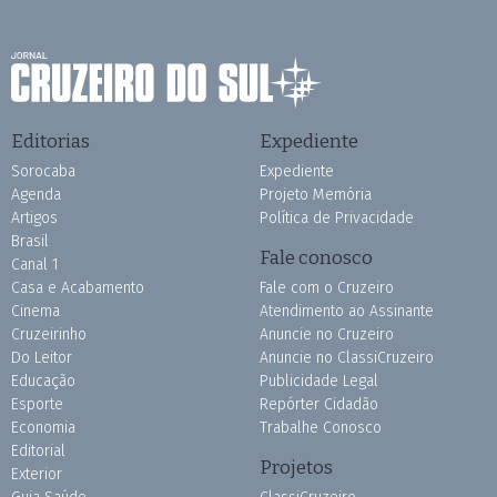
Editorias
Expediente
Sorocaba
Expediente
Agenda
Projeto Memória
Artigos
Política de Privacidade
Brasil
Fale conosco
Canal 1
Casa e Acabamento
Fale com o Cruzeiro
Cinema
Atendimento ao Assinante
Cruzeirinho
Anuncie no Cruzeiro
Do Leitor
Anuncie no ClassiCruzeiro
Educação
Publicidade Legal
Esporte
Repórter Cidadão
Economia
Trabalhe Conosco
Editorial
Projetos
Exterior