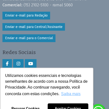
Comercial:
(15) 2102-5100 - ramal 5060
Enviar e-mail para Redação
Enviar e-mail para Central/Assinante
Enviar e-mail para o Comercial
Redes Sociais
Utilizamos cookies essenciais e tecnologias
Faça download do aplicativo
semelhantes de acordo com a nossa Política de
Privacidade. Ao continuar navegando, você
Play Store e App Store
concorda com estas condições.
Saiba mais
Todos os direitos reservados © 2025 Cruzeiro do Sul
Recusar Cookies
Aceitar Cookies