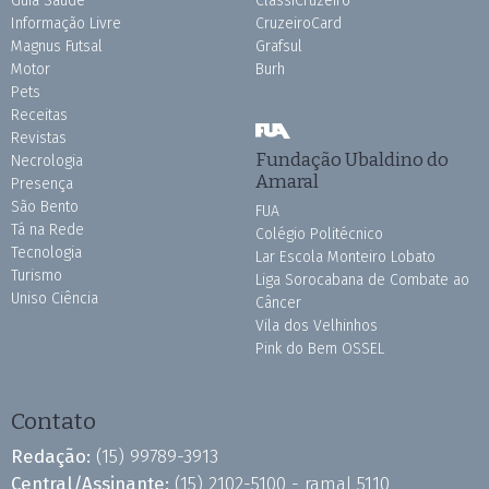
Guia Saúde
ClassiCruzeiro
Informação Livre
CruzeiroCard
Magnus Futsal
Grafsul
Motor
Burh
Pets
Receitas
Revistas
Fundação Ubaldino do
Necrologia
Amaral
Presença
São Bento
FUA
Tá na Rede
Colégio Politécnico
Tecnologia
Lar Escola Monteiro Lobato
Turismo
Liga Sorocabana de Combate ao
Uniso Ciência
Câncer
Vila dos Velhinhos
Pink do Bem OSSEL
Contato
Redação:
(15) 99789-3913
Central/Assinante:
(15) 2102-5100 - ramal 5110