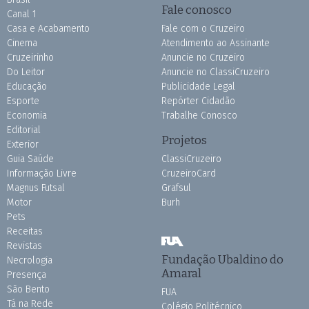
Fale conosco
Canal 1
Casa e Acabamento
Fale com o Cruzeiro
Cinema
Atendimento ao Assinante
Cruzeirinho
Anuncie no Cruzeiro
Do Leitor
Anuncie no ClassiCruzeiro
Educação
Publicidade Legal
Esporte
Repórter Cidadão
Economia
Trabalhe Conosco
Editorial
Projetos
Exterior
Guia Saúde
ClassiCruzeiro
Informação Livre
CruzeiroCard
Magnus Futsal
Grafsul
Motor
Burh
Pets
Receitas
Revistas
Fundação Ubaldino do
Necrologia
Amaral
Presença
São Bento
FUA
Tá na Rede
Colégio Politécnico