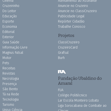
Cinema
Atendimento ao Assinante
Cruzeirinho
Anuncie no Cruzeiro
Do Leitor
Anuncie no ClassiCruzeiro
Educação
Publicidade Legal
Esporte
Repórter Cidadão
Economia
Trabalhe Conosco
Editorial
Projetos
Exterior
Guia Saúde
ClassiCruzeiro
Informação Livre
CruzeiroCard
Magnus Futsal
Grafsul
Motor
Burh
Pets
Receitas
Revistas
Fundação Ubaldino do
Necrologia
Amaral
Presença
São Bento
FUA
Tá na Rede
Colégio Politécnico
Tecnologia
Lar Escola Monteiro Lobato
Turismo
Liga Sorocabana de Combate ao
Uniso Ciência
Câncer