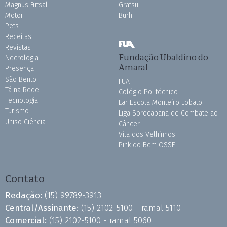
Magnus Futsal
Grafsul
Motor
Burh
Pets
Receitas
Revistas
Fundação Ubaldino do
Necrologia
Amaral
Presença
São Bento
FUA
Tá na Rede
Colégio Politécnico
Tecnologia
Lar Escola Monteiro Lobato
Turismo
Liga Sorocabana de Combate ao
Uniso Ciência
Câncer
Vila dos Velhinhos
Pink do Bem OSSEL
Contato
Redação:
(15) 99789-3913
Central/Assinante:
(15) 2102-5100 - ramal 5110
Comercial:
(15) 2102-5100 - ramal 5060