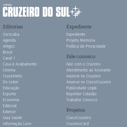
Editorias
Expediente
Sorocaba
Expediente
Agenda
Projeto Memória
Artigos
Política de Privacidade
Brasil
Fale conosco
Canal 1
Casa e Acabamento
Fale com o Cruzeiro
Cinema
Atendimento ao Assinante
Cruzeirinho
Anuncie no Cruzeiro
Do Leitor
Anuncie no ClassiCruzeiro
Educação
Publicidade Legal
Esporte
Repórter Cidadão
Economia
Trabalhe Conosco
Editorial
Projetos
Exterior
Guia Saúde
ClassiCruzeiro
Informação Livre
CruzeiroCard