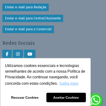
Enviar e-mail para Redação
Enviar e-mail para Central/Assinante
Enviar e-mail para o Comercial
Redes Sociais
Utilizamos cookies essenciais e tecnologias
Faça download do aplicativo
semelhantes de acordo com a nossa Política de
Privacidade. Ao continuar navegando, você
Play Store e App Store
concorda com estas condições.
Saiba mais
Todos os direitos reservados © 2025 Cruzeiro do Sul
Recusar Cookies
Aceitar Cookies