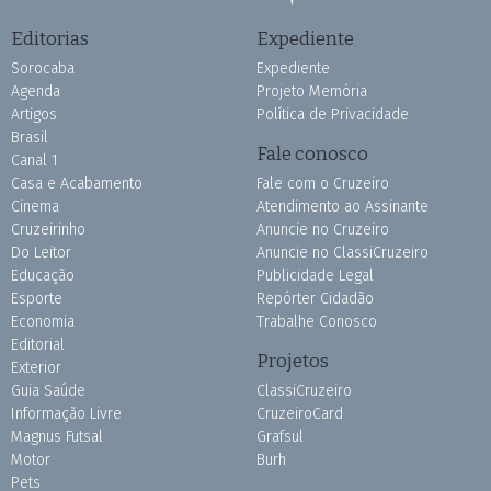
Editorias
Expediente
Sorocaba
Expediente
Agenda
Projeto Memória
Artigos
Política de Privacidade
Brasil
Fale conosco
Canal 1
Casa e Acabamento
Fale com o Cruzeiro
Cinema
Atendimento ao Assinante
Cruzeirinho
Anuncie no Cruzeiro
Do Leitor
Anuncie no ClassiCruzeiro
Educação
Publicidade Legal
Esporte
Repórter Cidadão
Economia
Trabalhe Conosco
Editorial
Projetos
Exterior
Guia Saúde
ClassiCruzeiro
Informação Livre
CruzeiroCard
Magnus Futsal
Grafsul
Motor
Burh
Pets