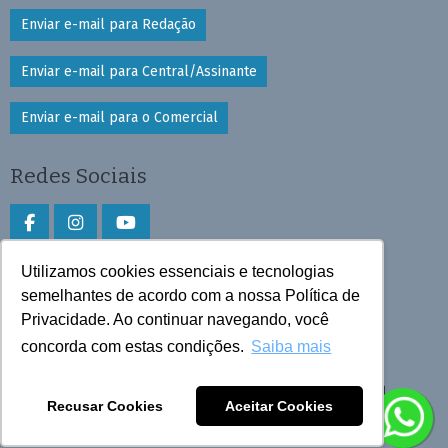
Enviar e-mail para Redação
Enviar e-mail para Central/Assinante
Enviar e-mail para o Comercial
Redes Sociais
Utilizamos cookies essenciais e tecnologias
Faça download do aplicativo
semelhantes de acordo com a nossa Política de
Privacidade. Ao continuar navegando, você
Play Store e App Store
concorda com estas condições.
Saiba mais
Todos os direitos reservados © 2025 Cruzeiro do Sul
Recusar Cookies
Aceitar Cookies