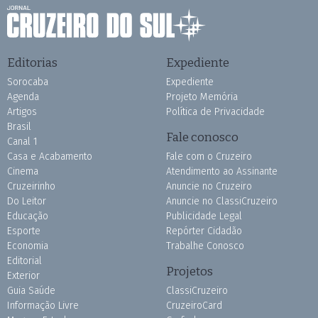
Editorias
Expediente
Sorocaba
Expediente
Agenda
Projeto Memória
Artigos
Política de Privacidade
Brasil
Fale conosco
Canal 1
Casa e Acabamento
Fale com o Cruzeiro
Cinema
Atendimento ao Assinante
Cruzeirinho
Anuncie no Cruzeiro
Do Leitor
Anuncie no ClassiCruzeiro
Educação
Publicidade Legal
Esporte
Repórter Cidadão
Economia
Trabalhe Conosco
Editorial
Projetos
Exterior
Guia Saúde
ClassiCruzeiro
Informação Livre
CruzeiroCard