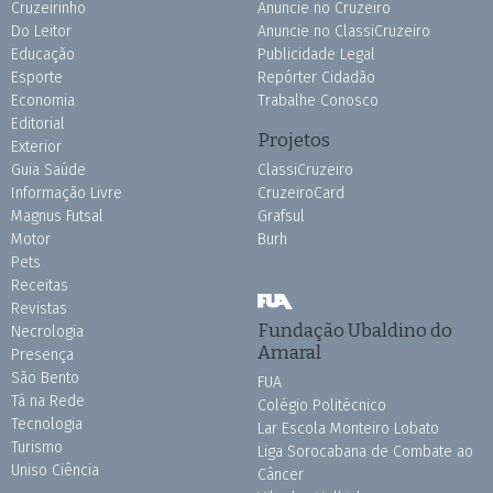
Cruzeirinho
Anuncie no Cruzeiro
Do Leitor
Anuncie no ClassiCruzeiro
Educação
Publicidade Legal
Esporte
Repórter Cidadão
Economia
Trabalhe Conosco
Editorial
Projetos
Exterior
Guia Saúde
ClassiCruzeiro
Informação Livre
CruzeiroCard
Magnus Futsal
Grafsul
Motor
Burh
Pets
Receitas
Revistas
Fundação Ubaldino do
Necrologia
Amaral
Presença
São Bento
FUA
Tá na Rede
Colégio Politécnico
Tecnologia
Lar Escola Monteiro Lobato
Turismo
Liga Sorocabana de Combate ao
Uniso Ciência
Câncer