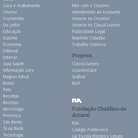
Casa e Acabamento
Fale com o Cruzeiro
Cinema
Atendimento ao Assinante
Cruzeirinho
Anuncie no Cruzeiro
Do Leitor
Anuncie no ClassiCruzeiro
Educação
Publicidade Legal
Esporte
Repórter Cidadão
Economia
Trabalhe Conosco
Editorial
Projetos
Exterior
Guia Saúde
ClassiCruzeiro
Informação Livre
CruzeiroCard
Magnus Futsal
Grafsul
Motor
Burh
Pets
Receitas
Revistas
Fundação Ubaldino do
Necrologia
Amaral
Presença
São Bento
FUA
Tá na Rede
Colégio Politécnico
Tecnologia
Lar Escola Monteiro Lobato