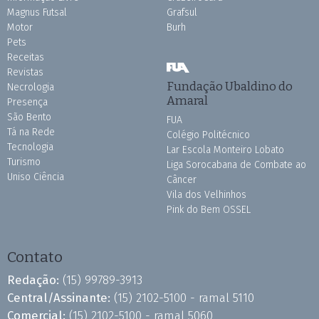
Magnus Futsal
Grafsul
Motor
Burh
Pets
Receitas
Revistas
Fundação Ubaldino do
Necrologia
Amaral
Presença
São Bento
FUA
Tá na Rede
Colégio Politécnico
Tecnologia
Lar Escola Monteiro Lobato
Turismo
Liga Sorocabana de Combate ao
Uniso Ciência
Câncer
Vila dos Velhinhos
Pink do Bem OSSEL
Contato
Redação:
(15) 99789-3913
Central/Assinante:
(15) 2102-5100 - ramal 5110
Comercial:
(15) 2102-5100 - ramal 5060