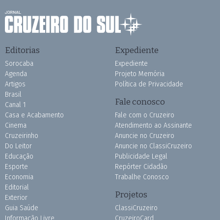
Editorias
Expediente
Sorocaba
Expediente
Agenda
Projeto Memória
Artigos
Política de Privacidade
Brasil
Fale conosco
Canal 1
Casa e Acabamento
Fale com o Cruzeiro
Cinema
Atendimento ao Assinante
Cruzeirinho
Anuncie no Cruzeiro
Do Leitor
Anuncie no ClassiCruzeiro
Educação
Publicidade Legal
Esporte
Repórter Cidadão
Economia
Trabalhe Conosco
Editorial
Projetos
Exterior
Guia Saúde
ClassiCruzeiro
Informação Livre
CruzeiroCard