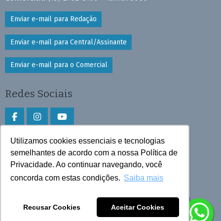
Enviar e-mail para Redação
Enviar e-mail para Central/Assinante
Enviar e-mail para o Comercial
Redes Sociais
Utilizamos cookies essenciais e tecnologias
Faça download do aplicativo
semelhantes de acordo com a nossa Política de
Privacidade. Ao continuar navegando, você
Play Store e App Store
concorda com estas condições.
Saiba mais
Todos os direitos reservados © 2025 Cruzeiro do Sul
Recusar Cookies
Aceitar Cookies