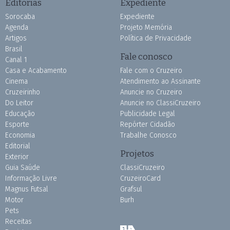
Editorias
Expediente
Sorocaba
Expediente
Agenda
Projeto Memória
Artigos
Política de Privacidade
Brasil
Fale conosco
Canal 1
Casa e Acabamento
Fale com o Cruzeiro
Cinema
Atendimento ao Assinante
Cruzeirinho
Anuncie no Cruzeiro
Do Leitor
Anuncie no ClassiCruzeiro
Educação
Publicidade Legal
Esporte
Repórter Cidadão
Economia
Trabalhe Conosco
Editorial
Projetos
Exterior
Guia Saúde
ClassiCruzeiro
Informação Livre
CruzeiroCard
Magnus Futsal
Grafsul
Motor
Burh
Pets
Receitas