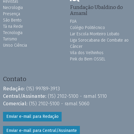
Revistas
Fundação Ubaldino do
Necrologia
Amaral
Presença
São Bento
FUA
Tá na Rede
Colégio Politécnico
Tecnologia
Lar Escola Monteiro Lobato
Turismo
Liga Sorocabana de Combate ao
Uniso Ciência
Câncer
Vila dos Velhinhos
Pink do Bem OSSEL
Contato
Redação:
(15) 99789-3913
Central/Assinante:
(15) 2102-5100 - ramal 5110
Comercial:
(15) 2102-5100 - ramal 5060
Enviar e-mail para Redação
Enviar e-mail para Central/Assinante