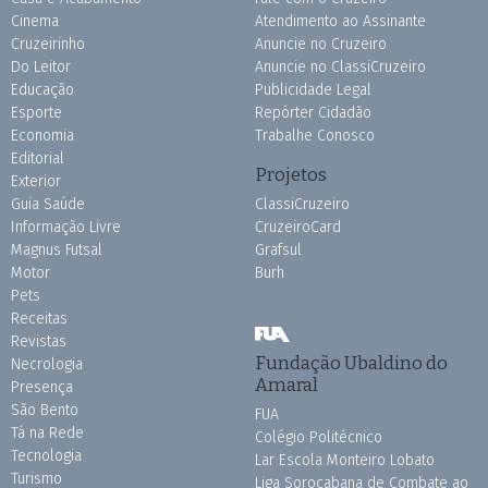
Cinema
Atendimento ao Assinante
Cruzeirinho
Anuncie no Cruzeiro
Do Leitor
Anuncie no ClassiCruzeiro
Educação
Publicidade Legal
Esporte
Repórter Cidadão
Economia
Trabalhe Conosco
Editorial
Projetos
Exterior
Guia Saúde
ClassiCruzeiro
Informação Livre
CruzeiroCard
Magnus Futsal
Grafsul
Motor
Burh
Pets
Receitas
Revistas
Fundação Ubaldino do
Necrologia
Amaral
Presença
São Bento
FUA
Tá na Rede
Colégio Politécnico
Tecnologia
Lar Escola Monteiro Lobato
Turismo
Liga Sorocabana de Combate ao