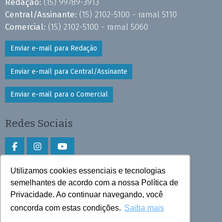
Redação:
(15) 99789-3913
Central/Assinante:
(15) 2102-5100 - ramal 5110
Comercial:
(15) 2102-5100 - ramal 5060
Enviar e-mail para Redação
Enviar e-mail para Central/Assinante
Enviar e-mail para o Comercial
Redes Sociais
Utilizamos cookies essenciais e tecnologias
Faça download do aplicativo
semelhantes de acordo com a nossa Política de
Privacidade. Ao continuar navegando, você
Play Store e App Store
concorda com estas condições.
Saiba mais