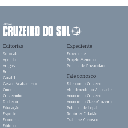
Editorias
Expediente
Sorocaba
Expediente
Agenda
Projeto Memória
Artigos
Política de Privacidade
Brasil
Fale conosco
Canal 1
Casa e Acabamento
Fale com o Cruzeiro
Cinema
Atendimento ao Assinante
Cruzeirinho
Anuncie no Cruzeiro
Do Leitor
Anuncie no ClassiCruzeiro
Educação
Publicidade Legal
Esporte
Repórter Cidadão
Economia
Trabalhe Conosco
Editorial