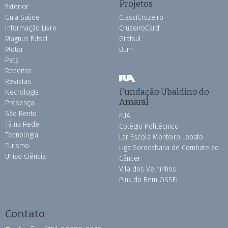
Projetos
Exterior
Guia Saúde
ClassiCruzeiro
Informação Livre
CruzeiroCard
Magnus Futsal
Grafsul
Motor
Burh
Pets
Receitas
Revistas
Fundação Ubaldino do
Necrologia
Amaral
Presença
São Bento
FUA
Tá na Rede
Colégio Politécnico
Tecnologia
Lar Escola Monteiro Lobato
Turismo
Liga Sorocabana de Combate ao
Uniso Ciência
Câncer
Vila dos Velhinhos
Pink do Bem OSSEL
Contato