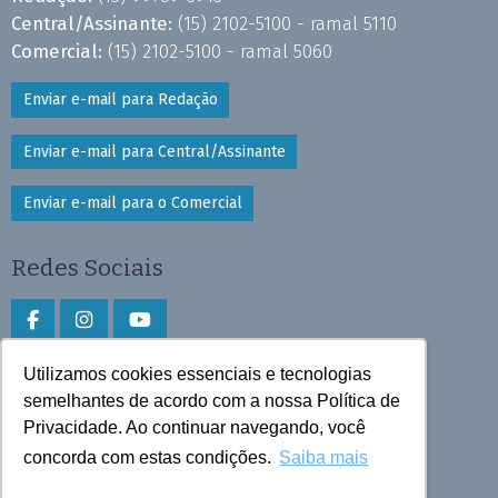
Central/Assinante:
(15) 2102-5100 - ramal 5110
Comercial:
(15) 2102-5100 - ramal 5060
Enviar e-mail para Redação
Enviar e-mail para Central/Assinante
Enviar e-mail para o Comercial
Redes Sociais
Utilizamos cookies essenciais e tecnologias
Faça download do aplicativo
semelhantes de acordo com a nossa Política de
Privacidade. Ao continuar navegando, você
Play Store e App Store
concorda com estas condições.
Saiba mais