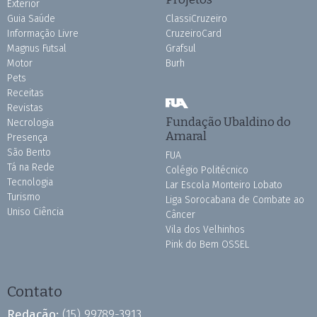
Exterior
Guia Saúde
ClassiCruzeiro
Informação Livre
CruzeiroCard
Magnus Futsal
Grafsul
Motor
Burh
Pets
Receitas
Revistas
Fundação Ubaldino do
Necrologia
Amaral
Presença
São Bento
FUA
Tá na Rede
Colégio Politécnico
Tecnologia
Lar Escola Monteiro Lobato
Turismo
Liga Sorocabana de Combate ao
Uniso Ciência
Câncer
Vila dos Velhinhos
Pink do Bem OSSEL
Contato
Redação:
(15) 99789-3913