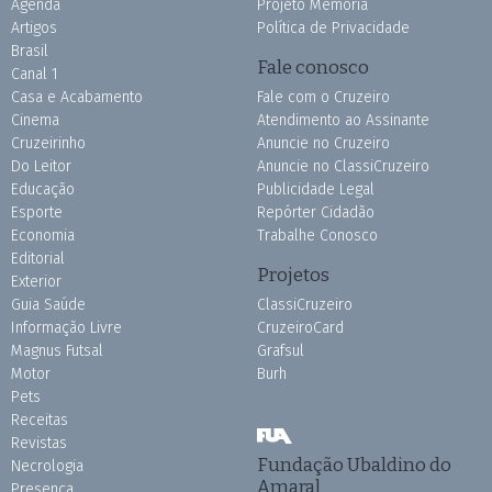
Agenda
Projeto Memória
Artigos
Política de Privacidade
Brasil
Fale conosco
Canal 1
Casa e Acabamento
Fale com o Cruzeiro
Cinema
Atendimento ao Assinante
Cruzeirinho
Anuncie no Cruzeiro
Do Leitor
Anuncie no ClassiCruzeiro
Educação
Publicidade Legal
Esporte
Repórter Cidadão
Economia
Trabalhe Conosco
Editorial
Projetos
Exterior
Guia Saúde
ClassiCruzeiro
Informação Livre
CruzeiroCard
Magnus Futsal
Grafsul
Motor
Burh
Pets
Receitas
Revistas
Fundação Ubaldino do
Necrologia
Amaral
Presença