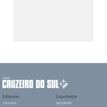
Editorias
Expediente
Sorocaba
Expediente