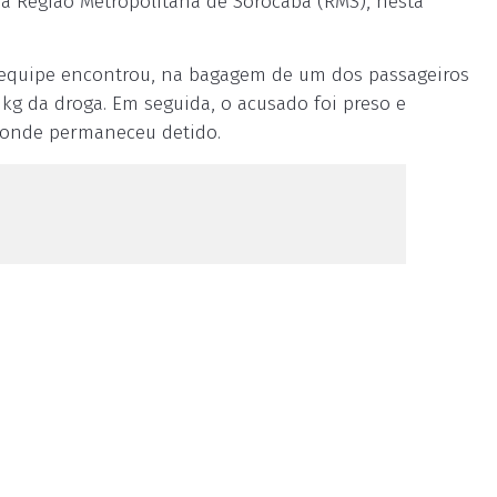
na Região Metropolitana de Sorocaba (RMS), nesta
 a equipe encontrou, na bagagem de um dos passageiros
 kg da droga. Em seguida, o acusado foi preso e
a, onde permaneceu detido.