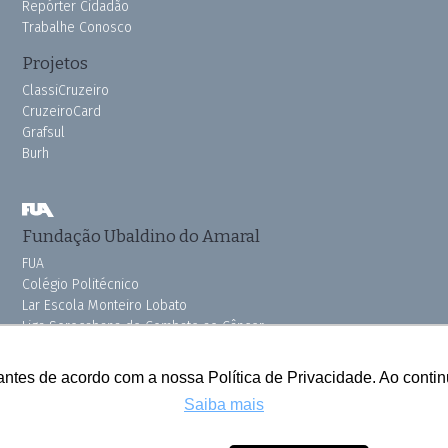
Repórter Cidadão
Trabalhe Conosco
Projetos
ClassiCruzeiro
CruzeiroCard
Grafsul
Burh
Fundação Ubaldino do Amaral
FUA
Colégio Politécnico
Lar Escola Monteiro Lobato
Liga Sorocabana de Combate ao Câncer
Vila dos Velhinhos
Pink do Bem OSSEL
antes de acordo com a nossa Política de Privacidade. Ao cont
Saiba mais