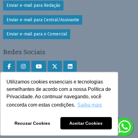
Enviar e-mail para Redação
Enviar e-mail para Central/Assinante
Enviar e-mail para o Comercial
Redes Sociais
Utilizamos cookies essenciais e tecnologias
Faça download do aplicativo
semelhantes de acordo com a nossa Política de
Play Store e App Store
Privacidade. Ao continuar navegando, você
concorda com estas condições.
Saiba mais
Todos os direitos reservados © 2025 Cruzeiro do Sul
Recusar Cookies
Aceitar Cookies