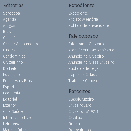
Editorias
Expediente
Sorocaba
Expediente
Agenda
Projeto Memória
Artigos
Política de Privacidade
Brasil
Fale conosco
Canal 1
Casa e Acabamento
Fale com o Cruzeiro
Cinema
Atendimento ao Assinante
Condomínios
Anuncie no Cruzeiro
Cruzeirinho
Anuncie no ClassiCruzeiro
Do Leitor
Publicidade Legal
Educação
Repórter Cidadão
Educa Mais Brasil
Trabalhe Conosco
Esporte
Parceiros
Economia
Editorial
ClassiCruzeiro
Exterior
CruzeiroCard
Guia Saúde
Cruzeiro FM 92.3
Informação Livre
CruxLab
Letra Viva
Grafsul
Magnus Futsal
Depositphotos