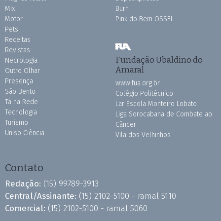
Mix
Burh
Motor
Pink do Bem OSSEL
Pets
Receitas
Revistas
Fundação Ubaldino do
Necrologia
Amaral
Outro Olhar
Presença
www.fua.org.br
São Bento
Colégio Politécnico
Tá na Rede
Lar Escola Monteiro Lobato
Tecnologia
Liga Sorocabana de Combate ao
Turismo
Câncer
Uniso Ciência
Vila dos Velhinhos
Contato
Redação:
(15) 99789-3913
Central/Assinante:
(15) 2102-5100 - ramal 5110
Comercial:
(15) 2102-5100 - ramal 5060