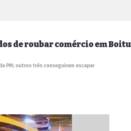
dos de roubar comércio em Boit
 da PM; outros três conseguiram escapar