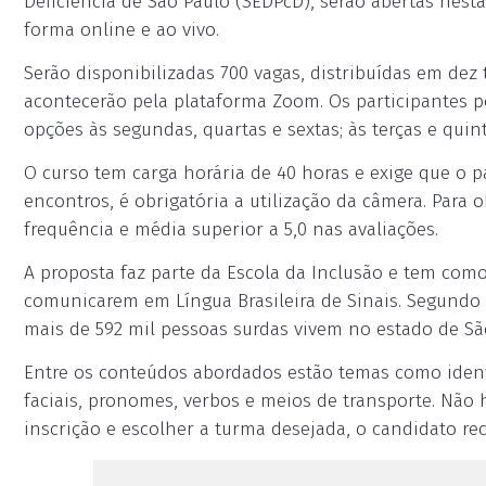
Deficiência de São Paulo (SEDPcD), serão abertas nesta 
forma online e ao vivo.
Serão disponibilizadas 700 vagas, distribuídas em de
acontecerão pela plataforma Zoom. Os participantes 
opções às segundas, quartas e sextas; às terças e quin
O curso tem carga horária de 40 horas e exige que o p
encontros, é obrigatória a utilização da câmera. Para o
frequência e média superior a 5,0 nas avaliações.
A proposta faz parte da Escola da Inclusão e tem como
comunicarem em Língua Brasileira de Sinais. Segundo 
mais de 592 mil pessoas surdas vivem no estado de Sã
Entre os conteúdos abordados estão temas como identi
faciais, pronomes, verbos e meios de transporte. Não 
inscrição e escolher a turma desejada, o candidato rec