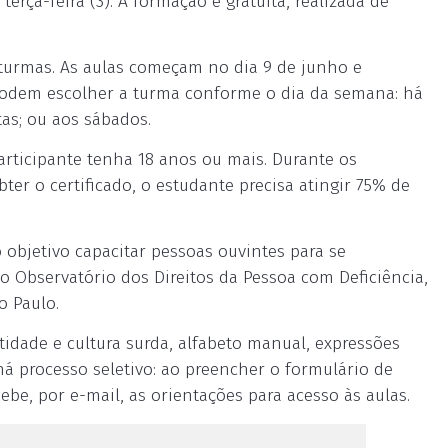
terça-feira (3). A formação é gratuita, realizada de
z turmas. As aulas começam no dia 9 de junho e
podem escolher a turma conforme o dia da semana: há
tas; ou aos sábados.
articipante tenha 18 anos ou mais. Durante os
bter o certificado, o estudante precisa atingir 75% de
 objetivo capacitar pessoas ouvintes para se
o Observatório dos Direitos da Pessoa com Deficiência,
o Paulo.
dade e cultura surda, alfabeto manual, expressões
há processo seletivo: ao preencher o formulário de
ebe, por e-mail, as orientações para acesso às aulas.