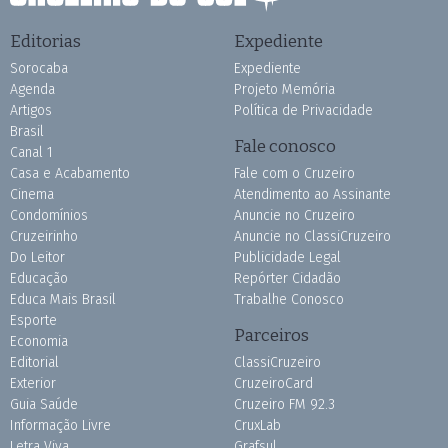
Editorias
Expediente
Sorocaba
Expediente
Agenda
Projeto Memória
Artigos
Política de Privacidade
Brasil
Fale conosco
Canal 1
Casa e Acabamento
Fale com o Cruzeiro
Cinema
Atendimento ao Assinante
Condomínios
Anuncie no Cruzeiro
Cruzeirinho
Anuncie no ClassiCruzeiro
Do Leitor
Publicidade Legal
Educação
Repórter Cidadão
Educa Mais Brasil
Trabalhe Conosco
Esporte
Parceiros
Economia
Editorial
ClassiCruzeiro
Exterior
CruzeiroCard
Guia Saúde
Cruzeiro FM 92.3
Informação Livre
CruxLab
Letra Viva
Grafsul