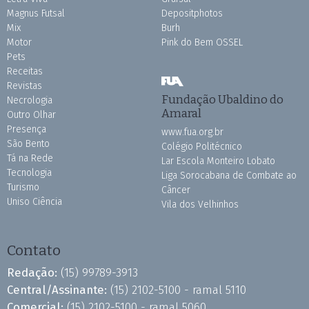
Magnus Futsal
Depositphotos
Mix
Burh
Motor
Pink do Bem OSSEL
Pets
Receitas
Revistas
Fundação Ubaldino do
Necrologia
Amaral
Outro Olhar
Presença
www.fua.org.br
São Bento
Colégio Politécnico
Tá na Rede
Lar Escola Monteiro Lobato
Tecnologia
Liga Sorocabana de Combate ao
Turismo
Câncer
Uniso Ciência
Vila dos Velhinhos
Contato
Redação:
(15) 99789-3913
Central/Assinante:
(15) 2102-5100 - ramal 5110
Comercial:
(15) 2102-5100 - ramal 5060