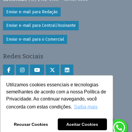
Enviar e-mail para Redação
Enviar e-mail para Central/Assinante
Enviar e-mail para o Comercial
Redes Sociais
Utilizamos cookies essenciais e tecnologias
Faça download do aplicativo
semelhantes de acordo com a nossa Política de
Privacidade. Ao continuar navegando, você
Play Store e App Store
concorda com estas condições.
Saiba mais
Todos os direitos reservados © 2025 Cruzeiro do Sul
Recusar Cookies
Aceitar Cookies