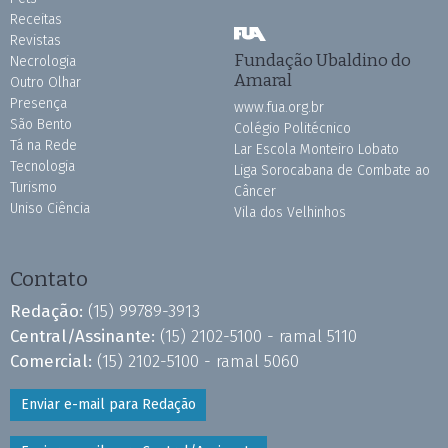
Receitas
Revistas
Fundação Ubaldino do
Necrologia
Amaral
Outro Olhar
Presença
www.fua.org.br
São Bento
Colégio Politécnico
Tá na Rede
Lar Escola Monteiro Lobato
Tecnologia
Liga Sorocabana de Combate ao
Turismo
Câncer
Uniso Ciência
Vila dos Velhinhos
Contato
Redação:
(15) 99789-3913
Central/Assinante:
(15) 2102-5100 - ramal 5110
Comercial:
(15) 2102-5100 - ramal 5060
Enviar e-mail para Redação