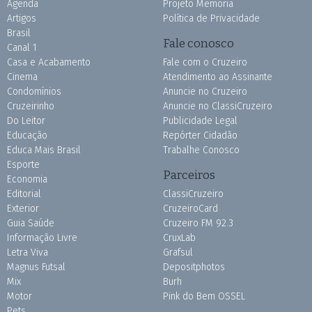
Agenda
Projeto Memória
Artigos
Política de Privacidade
Brasil
Fale conosco
Canal 1
Casa e Acabamento
Fale com o Cruzeiro
Cinema
Atendimento ao Assinante
Condomínios
Anuncie no Cruzeiro
Cruzeirinho
Anuncie no ClassiCruzeiro
Do Leitor
Publicidade Legal
Educação
Repórter Cidadão
Educa Mais Brasil
Trabalhe Conosco
Esporte
Parceiros
Economia
Editorial
ClassiCruzeiro
Exterior
CruzeiroCard
Guia Saúde
Cruzeiro FM 92.3
Informação Livre
CruxLab
Letra Viva
Grafsul
Magnus Futsal
Depositphotos
Mix
Burh
Motor
Pink do Bem OSSEL
Pets