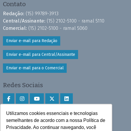
Contato
Redação:
(15) 99789-3913
Central/Assinante:
(15) 2102-5100 - ramal 5110
Comercial:
(15) 2102-5100 - ramal 5060
Enviar e-mail para Redação
Enviar e-mail para Central/Assinante
Enviar e-mail para o Comercial
Redes Sociais
Utilizamos cookies essenciais e tecnologias
Faça download do aplicativo
semelhantes de acordo com a nossa Política de
Play Store e App Store
Privacidade. Ao continuar navegando, você