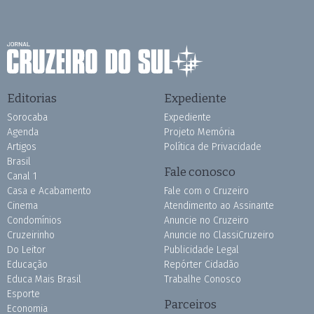
Editorias
Expediente
Sorocaba
Expediente
Agenda
Projeto Memória
Artigos
Política de Privacidade
Brasil
Fale conosco
Canal 1
Casa e Acabamento
Fale com o Cruzeiro
Cinema
Atendimento ao Assinante
Condomínios
Anuncie no Cruzeiro
Cruzeirinho
Anuncie no ClassiCruzeiro
Do Leitor
Publicidade Legal
Educação
Repórter Cidadão
Educa Mais Brasil
Trabalhe Conosco
Esporte
Parceiros
Economia