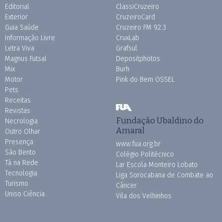
Editorial
ClassiCruzeiro
Exterior
CruzeiroCard
Guia Saúde
Cruzeiro FM 92.3
Informação Livre
CruxLab
Letra Viva
Grafsul
Magnus Futsal
Depositphotos
Mix
Burh
Motor
Pink do Bem OSSEL
Pets
Receitas
Revistas
Fundação Ubaldino do
Necrologia
Amaral
Outro Olhar
Presença
www.fua.org.br
São Bento
Colégio Politécnico
Tá na Rede
Lar Escola Monteiro Lobato
Tecnologia
Liga Sorocabana de Combate ao
Turismo
Câncer
Uniso Ciência
Vila dos Velhinhos