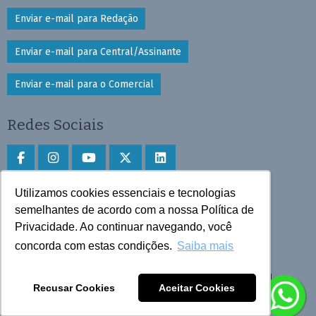
Enviar e-mail para Redação
Enviar e-mail para Central/Assinante
Enviar e-mail para o Comercial
Redes Sociais
Utilizamos cookies essenciais e tecnologias
Faça download do aplicativo
semelhantes de acordo com a nossa Política de
Privacidade. Ao continuar navegando, você
Play Store e App Store
concorda com estas condições.
Saiba mais
Todos os direitos reservados © 2025 Cruzeiro do Sul
Recusar Cookies
Aceitar Cookies