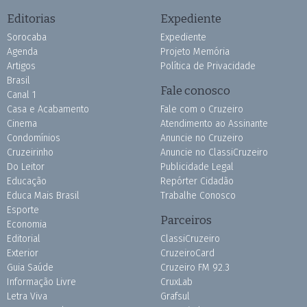
Editorias
Expediente
Sorocaba
Expediente
Agenda
Projeto Memória
Artigos
Política de Privacidade
Brasil
Fale conosco
Canal 1
Casa e Acabamento
Fale com o Cruzeiro
Cinema
Atendimento ao Assinante
Condomínios
Anuncie no Cruzeiro
Cruzeirinho
Anuncie no ClassiCruzeiro
Do Leitor
Publicidade Legal
Educação
Repórter Cidadão
Educa Mais Brasil
Trabalhe Conosco
Esporte
Parceiros
Economia
Editorial
ClassiCruzeiro
Exterior
CruzeiroCard
Guia Saúde
Cruzeiro FM 92.3
Informação Livre
CruxLab
Letra Viva
Grafsul