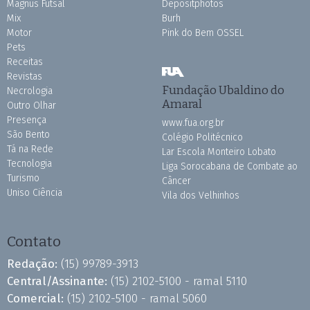
Magnus Futsal
Depositphotos
Mix
Burh
Motor
Pink do Bem OSSEL
Pets
Receitas
Revistas
Fundação Ubaldino do
Necrologia
Amaral
Outro Olhar
Presença
www.fua.org.br
São Bento
Colégio Politécnico
Tá na Rede
Lar Escola Monteiro Lobato
Tecnologia
Liga Sorocabana de Combate ao
Turismo
Câncer
Uniso Ciência
Vila dos Velhinhos
Contato
Redação:
(15) 99789-3913
Central/Assinante:
(15) 2102-5100 - ramal 5110
Comercial:
(15) 2102-5100 - ramal 5060