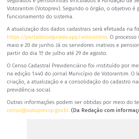
segurados e pensionistas vinculados à Fundação da Se
Votorantim (Votoprev). Segundo o órgão, o objetivo é 
funcionamento do sistema.
A atualização dos dados cadastrais será efetuada na f
https://portaldosegurado.app/votorantim
. O processo 
maio e 20 de junho. Já os servidores inativos e pensio
partir do dia 1º de julho até 29 de agosto.
O Censo Cadastral Previdenciário foi instituído por mei
na edição 1.440 do jornal Município de Votorantim. O 
criação, a atualização e a consolidação do cadastro n
previdência social.
Outras informações podem ser obtidas por meio do tele
censo@votoprev.sp.gov.br
.
(Da Redação com informaçõ