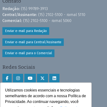
Contato
Redação:
(15) 99789-3913
Central/Assinante:
(15) 2102-5100 - ramal 5110
Comercial:
(15) 2102-5100 - ramal 5060
Enviar e-mail para Redação
Enviar e-mail para Central/Assinante
Enviar e-mail para o Comercial
Redes Sociais
Utilizamos cookies essenciais e tecnologias
Faça download do aplicativo
semelhantes de acordo com a nossa Política de
Play Store e App Store
Privacidade. Ao continuar navegando, você