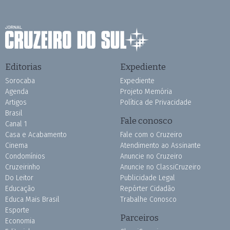
Editorias
Expediente
Sorocaba
Expediente
Agenda
Projeto Memória
Artigos
Política de Privacidade
Brasil
Fale conosco
Canal 1
Casa e Acabamento
Fale com o Cruzeiro
Cinema
Atendimento ao Assinante
Condomínios
Anuncie no Cruzeiro
Cruzeirinho
Anuncie no ClassiCruzeiro
Do Leitor
Publicidade Legal
Educação
Repórter Cidadão
Educa Mais Brasil
Trabalhe Conosco
Esporte
Parceiros
Economia