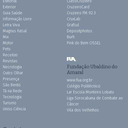
Editorial
ClassiCruzeiro
Exterior
CruzeiroCard
Guia Saúde
Cruzeiro FM 92.3
Informação Livre
CruxLab
Letra Viva
Grafsul
Magnus Futsal
Depositphotos
Mix
Burh
Motor
Pink do Bem OSSEL
Pets
Receitas
Revistas
Fundação Ubaldino do
Necrologia
Amaral
Outro Olhar
Presença
www.fua.org.br
São Bento
Colégio Politécnico
Tá na Rede
Lar Escola Monteiro Lobato
Tecnologia
Liga Sorocabana de Combate ao
Turismo
Câncer
Uniso Ciência
Vila dos Velhinhos