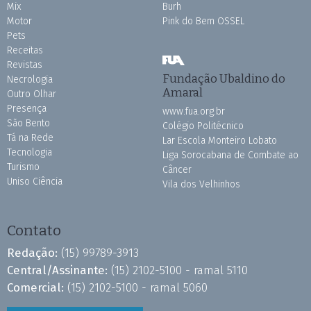
Mix
Burh
Motor
Pink do Bem OSSEL
Pets
Receitas
Revistas
Fundação Ubaldino do
Necrologia
Amaral
Outro Olhar
Presença
www.fua.org.br
São Bento
Colégio Politécnico
Tá na Rede
Lar Escola Monteiro Lobato
Tecnologia
Liga Sorocabana de Combate ao
Turismo
Câncer
Uniso Ciência
Vila dos Velhinhos
Contato
Redação:
(15) 99789-3913
Central/Assinante:
(15) 2102-5100 - ramal 5110
Comercial:
(15) 2102-5100 - ramal 5060