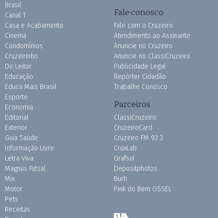
Brasil
Fale conosco
Canal 1
Casa e Acabamento
Fale com o Cruzeiro
Cinema
Atendimento ao Assinante
Condomínios
Anuncie no Cruzeiro
Cruzeirinho
Anuncie no ClassiCruzeiro
Do Leitor
Publicidade Legal
Educação
Repórter Cidadão
Educa Mais Brasil
Trabalhe Conosco
Esporte
Parceiros
Economia
Editorial
ClassiCruzeiro
Exterior
CruzeiroCard
Guia Saúde
Cruzeiro FM 92.3
Informação Livre
CruxLab
Letra Viva
Grafsul
Magnus Futsal
Depositphotos
Mix
Burh
Motor
Pink do Bem OSSEL
Pets
Receitas