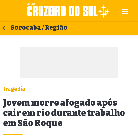
Sorocaba / Região
Tragédia
Jovem morre afogado após
cair em rio durante trabalho
em São Roque