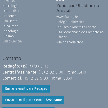
Revistas
Fundação Ubaldino do
Necrologia
Amaral
Outro Olhar
Presença
www.fua.org.br
São Bento
Colégio Politécnico
Tá na Rede
Lar Escola Monteiro Lobato
Tecnologia
Liga Sorocabana de Combate ao
Turismo
Câncer
Uniso Ciência
Vila dos Velhinhos
Contato
Redação:
(15) 99789-3913
Central/Assinante:
(15) 2102-5100 - ramal 5110
Comercial:
(15) 2102-5100 - ramal 5060
Enviar e-mail para Redação
Enviar e-mail para Central/Assinante