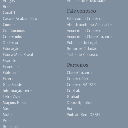
Artigos
Política de Privacidade
Brasil
Fale conosco
Canal 1
Casa e Acabamento
Fale com o Cruzeiro
Cinema
Atendimento ao Assinante
Condomínios
Anuncie no Cruzeiro
Cruzeirinho
Anuncie no ClassiCruzeiro
Do Leitor
Publicidade Legal
Educação
Repórter Cidadão
Educa Mais Brasil
Trabalhe Conosco
Esporte
Parceiros
Economia
Editorial
ClassiCruzeiro
Exterior
CruzeiroCard
Guia Saúde
Cruzeiro FM 92.3
Informação Livre
CruxLab
Letra Viva
Grafsul
Magnus Futsal
Depositphotos
Mix
Burh
Motor
Pink do Bem OSSEL
Pets
Receitas