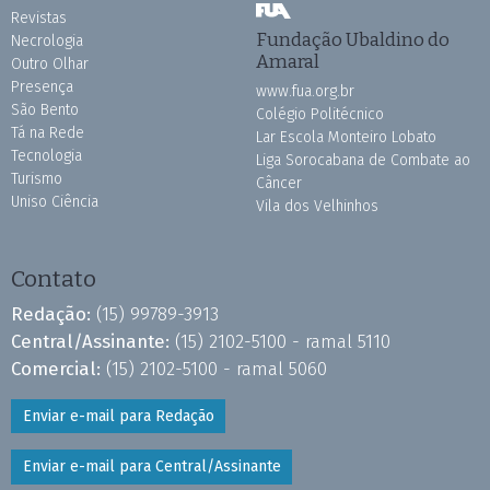
Revistas
Fundação Ubaldino do
Necrologia
Amaral
Outro Olhar
Presença
www.fua.org.br
São Bento
Colégio Politécnico
Tá na Rede
Lar Escola Monteiro Lobato
Tecnologia
Liga Sorocabana de Combate ao
Turismo
Câncer
Uniso Ciência
Vila dos Velhinhos
Contato
Redação:
(15) 99789-3913
Central/Assinante:
(15) 2102-5100 - ramal 5110
Comercial:
(15) 2102-5100 - ramal 5060
Enviar e-mail para Redação
Enviar e-mail para Central/Assinante