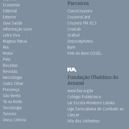
Parceiros
Economia
Editorial
ClassiCruzeiro
Exterior
CruzeiroCard
Guia Saúde
Cruzeiro FM 92.3
Informação Livre
CruxLab
Letra Viva
Grafsul
Magnus Futsal
Depositphotos
Mix
Burh
Motor
Pink do Bem OSSEL
Pets
Receitas
Revistas
Fundação Ubaldino do
Necrologia
Amaral
Outro Olhar
Presença
www.fua.org.br
São Bento
Colégio Politécnico
Tá na Rede
Lar Escola Monteiro Lobato
Tecnologia
Liga Sorocabana de Combate ao
Turismo
Câncer
Uniso Ciência
Vila dos Velhinhos