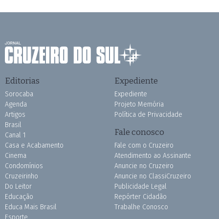
Editorias
Expediente
Sorocaba
Expediente
Agenda
Projeto Memória
Artigos
Política de Privacidade
Brasil
Fale conosco
Canal 1
Casa e Acabamento
Fale com o Cruzeiro
Cinema
Atendimento ao Assinante
Condomínios
Anuncie no Cruzeiro
Cruzeirinho
Anuncie no ClassiCruzeiro
Do Leitor
Publicidade Legal
Educação
Repórter Cidadão
Educa Mais Brasil
Trabalhe Conosco
Esporte