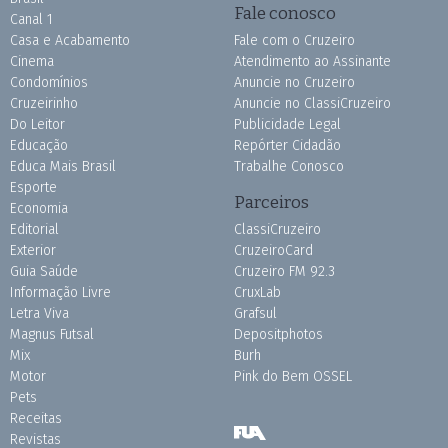
Fale conosco
Canal 1
Casa e Acabamento
Fale com o Cruzeiro
Cinema
Atendimento ao Assinante
Condomínios
Anuncie no Cruzeiro
Cruzeirinho
Anuncie no ClassiCruzeiro
Do Leitor
Publicidade Legal
Educação
Repórter Cidadão
Educa Mais Brasil
Trabalhe Conosco
Esporte
Parceiros
Economia
Editorial
ClassiCruzeiro
Exterior
CruzeiroCard
Guia Saúde
Cruzeiro FM 92.3
Informação Livre
CruxLab
Letra Viva
Grafsul
Magnus Futsal
Depositphotos
Mix
Burh
Motor
Pink do Bem OSSEL
Pets
Receitas
Revistas