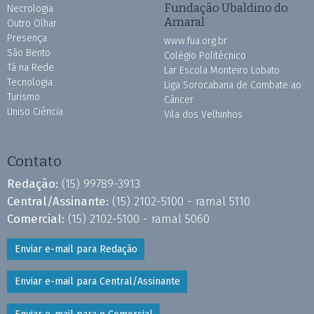
Fundação Ubaldino do
Necrologia
Amaral
Outro Olhar
Presença
www.fua.org.br
São Bento
Colégio Politécnico
Tá na Rede
Lar Escola Monteiro Lobato
Tecnologia
Liga Sorocabana de Combate ao
Turismo
Câncer
Uniso Ciência
Vila dos Velhinhos
Contato
Redação:
(15) 99789-3913
Central/Assinante:
(15) 2102-5100 - ramal 5110
Comercial:
(15) 2102-5100 - ramal 5060
Enviar e-mail para Redação
Enviar e-mail para Central/Assinante