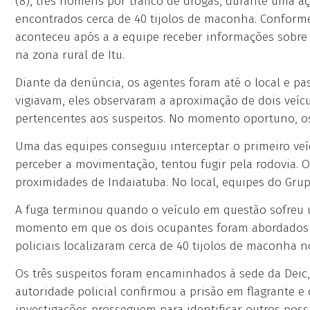
(8), três homens por tráfico de drogas, durante uma aç
encontrados cerca de 40 tijolos de maconha. Conform
aconteceu após a a equipe receber informações sobre 
na zona rural de Itu.
Diante da denúncia, os agentes foram até o local e 
vigiavam, eles observaram a aproximação de dois veíc
pertencentes aos suspeitos. No momento oportuno, os p
Uma das equipes conseguiu interceptar o primeiro veí
perceber a movimentação, tentou fugir pela rodovia.
proximidades de Indaiatuba. No local, equipes do Gru
A fuga terminou quando o veículo em questão sofreu
momento em que os dois ocupantes foram abordados e 
policiais localizaram cerca de 40 tijolos de maconha n
Os três suspeitos foram encaminhados à sede da Deic,
autoridade policial confirmou a prisão em flagrante e
investigações prosseguem para identificar outros poss