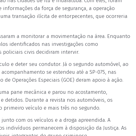
ão nas cidades de Itu e Indaiatuba. Com eles, foram
e informações da força de segurança, a operação
uma transação ilícita de entorpecentes, que ocorreria
passaram a monitorar a movimentação na área. Enquanto
ulos identificados nas investigações como
oliciais civis decidiram intervir.
culo e deter seu condutor. Já o segundo automóvel, ao
 O acompanhamento se estendeu até a SP-075, nas
po de Operações Especiais (GOE) deram apoio à ação.
 uma pane mecânica e parou no acostamento,
detidos. Durante a revista nos automóveis, os
o primeiro veículo e mais três no segundo.
 junto com os veículos e a droga apreendida. A
 os indivíduos permanecem à disposição da Justiça. As
iveis integrantes do grupo criminoso.