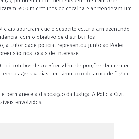
ira (7), prendeu um homem suspeito de tráfico de
alizaram 5500 microtubos de cocaína e apreenderam um
policiais apuraram que o suspeito estaria armazenando
ência, com o objetivo de distribuí-los
, a autoridade policial representou junto ao Poder
reensão nos locais de interesse.
500 microtubos de cocaína, além de porções da mesma
o, embalagens vazias, um simulacro de arma de fogo e
 e permanece à disposição da Justiça. A Polícia Civil
síveis envolvidos.