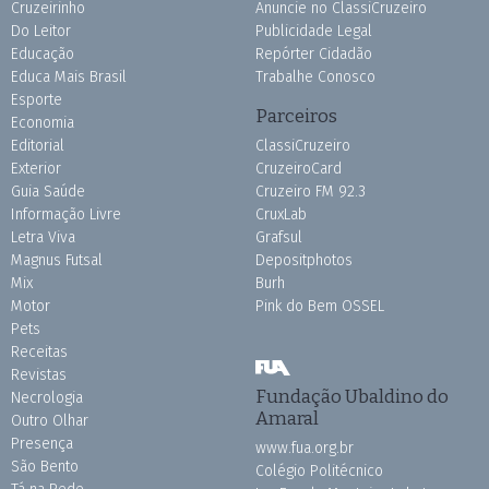
Cruzeirinho
Anuncie no ClassiCruzeiro
Do Leitor
Publicidade Legal
Educação
Repórter Cidadão
Educa Mais Brasil
Trabalhe Conosco
Esporte
Parceiros
Economia
Editorial
ClassiCruzeiro
Exterior
CruzeiroCard
Guia Saúde
Cruzeiro FM 92.3
Informação Livre
CruxLab
Letra Viva
Grafsul
Magnus Futsal
Depositphotos
Mix
Burh
Motor
Pink do Bem OSSEL
Pets
Receitas
Revistas
Fundação Ubaldino do
Necrologia
Amaral
Outro Olhar
Presença
www.fua.org.br
São Bento
Colégio Politécnico