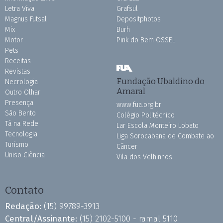
Letra Viva
Grafsul
Magnus Futsal
Depositphotos
Mix
Burh
Motor
Pink do Bem OSSEL
Pets
Receitas
Revistas
Fundação Ubaldino do
Necrologia
Amaral
Outro Olhar
Presença
www.fua.org.br
São Bento
Colégio Politécnico
Tá na Rede
Lar Escola Monteiro Lobato
Tecnologia
Liga Sorocabana de Combate ao
Turismo
Câncer
Uniso Ciência
Vila dos Velhinhos
Contato
Redação:
(15) 99789-3913
Central/Assinante:
(15) 2102-5100 - ramal 5110