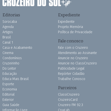
Editorias
Expediente
Sorocaba
Expediente
Agenda
Projeto Memória
Artigos
Política de Privacidade
Brasil
Fale conosco
Canal 1
Casa e Acabamento
Fale com o Cruzeiro
Cinema
Atendimento ao Assinante
Condomínios
Anuncie no Cruzeiro
Cruzeirinho
Anuncie no ClassiCruzeiro
Do Leitor
Publicidade Legal
Educação
Repórter Cidadão
Educa Mais Brasil
Trabalhe Conosco
Esporte
Parceiros
Economia
Editorial
ClassiCruzeiro
Exterior
CruzeiroCard
Guia Saúde
Cruzeiro FM 92.3
Informação Livre
CruxLab