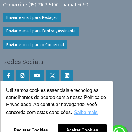
Comercial:
(15) 2102-5100 - ramal 5060
Enviar e-mail para Redação
Enviar e-mail para Central/Assinante
Enviar e-mail para o Comercial
Redes Sociais
Utilizamos cookies essenciais e tecnologias
Faça download do aplicativo
semelhantes de acordo com a nossa Política de
Privacidade. Ao continuar navegando, você
Play Store e App Store
concorda com estas condições.
Saiba mais
Todos os direitos reservados © 2025 Cruzeiro do Sul
Recusar Cookies
Aceitar Cookies