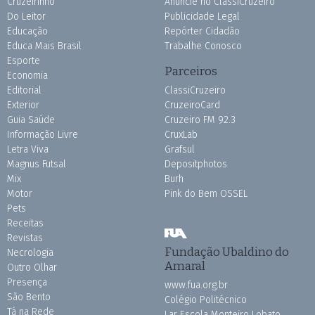
Cruzeirinho
Anuncie no ClassiCruzeiro
Do Leitor
Publicidade Legal
Educação
Repórter Cidadão
Educa Mais Brasil
Trabalhe Conosco
Esporte
Parceiros
Economia
Editorial
ClassiCruzeiro
Exterior
CruzeiroCard
Guia Saúde
Cruzeiro FM 92.3
Informação Livre
CruxLab
Letra Viva
Grafsul
Magnus Futsal
Depositphotos
Mix
Burh
Motor
Pink do Bem OSSEL
Pets
Receitas
Revistas
Fundação Ubaldino do
Necrologia
Amaral
Outro Olhar
Presença
www.fua.org.br
São Bento
Colégio Politécnico
Tá na Rede
Lar Escola Monteiro Lobato