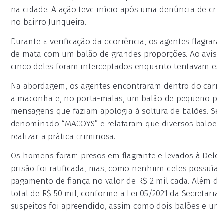
na cidade. A ação teve início após uma denúncia de c
no bairro Junqueira.
Durante a verificação da ocorrência, os agentes flag
de mata com um balão de grandes proporções. Ao avist
cinco deles foram interceptados enquanto tentavam e
Na abordagem, os agentes encontraram dentro do carr
a maconha e, no porta-malas, um balão de pequeno po
mensagens que faziam apologia à soltura de balões. S
denominado “MACOYS” e relataram que diversos baloei
realizar a prática criminosa.
Os homens foram presos em flagrante e levados à Deleg
prisão foi ratificada, mas, como nenhum deles possuí
pagamento de fiança no valor de R$ 2 mil cada. Além 
total de R$ 50 mil, conforme a Lei 05/2021 da Secretari
suspeitos foi apreendido, assim como dois balões e u