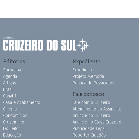
Editorias
Expediente
Sorocaba
Expediente
Agenda
Projeto Memória
Artigos
Política de Privacidade
Brasil
Fale conosco
Canal 1
Casa e Acabamento
Fale com o Cruzeiro
Cinema
Atendimento ao Assinante
Condomínios
Anuncie no Cruzeiro
Cruzeirinho
Anuncie no ClassiCruzeiro
Do Leitor
Publicidade Legal
Educação
Repórter Cidadão