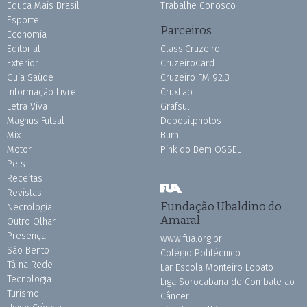
Educa Mais Brasil
Trabalhe Conosco
Esporte
Parceiros
Economia
Editorial
ClassiCruzeiro
Exterior
CruzeiroCard
Guia Saúde
Cruzeiro FM 92.3
Informação Livre
CruxLab
Letra Viva
Grafsul
Magnus Futsal
Depositphotos
Mix
Burh
Motor
Pink do Bem OSSEL
Pets
Receitas
Revistas
Fundação Ubaldino do
Necrologia
Amaral
Outro Olhar
Presença
www.fua.org.br
São Bento
Colégio Politécnico
Tá na Rede
Lar Escola Monteiro Lobato
Tecnologia
Liga Sorocabana de Combate ao
Turismo
Câncer