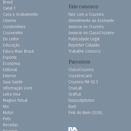
Brasil
Fale conosco
Canal 1
Casa e Acabamento
Fale com o Cruzeiro
Cinema
Atendimento ao Assinante
Condomínios
Anuncie no Cruzeiro
Cruzeirinho
Anuncie no ClassiCruzeiro
Do Leitor
Publicidade Legal
Educação
Repórter Cidadão
Educa Mais Brasil
Trabalhe Conosco
Esporte
Parceiros
Economia
Editorial
ClassiCruzeiro
Exterior
CruzeiroCard
Guia Saúde
Cruzeiro FM 92.3
Informação Livre
CruxLab
Letra Viva
Grafsul
Magnus Futsal
Depositphotos
Mix
Burh
Motor
Pink do Bem OSSEL
Pets
Receitas