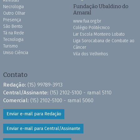
Revistas
Fundação Ubaldino do
Necrologia
Amaral
Outro Olhar
Presença
www.fua.org.br
São Bento
Colégio Politécnico
Tá na Rede
Lar Escola Monteiro Lobato
Tecnologia
Liga Sorocabana de Combate ao
Turismo
Câncer
Uniso Ciência
Vila dos Velhinhos
Contato
Redação:
(15) 99789-3913
Central/Assinante:
(15) 2102-5100 - ramal 5110
Comercial:
(15) 2102-5100 - ramal 5060
Enviar e-mail para Redação
Enviar e-mail para Central/Assinante