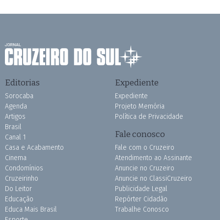
Editorias
Expediente
Sorocaba
Expediente
Agenda
Projeto Memória
Artigos
Política de Privacidade
Brasil
Fale conosco
Canal 1
Casa e Acabamento
Fale com o Cruzeiro
Cinema
Atendimento ao Assinante
Condomínios
Anuncie no Cruzeiro
Cruzeirinho
Anuncie no ClassiCruzeiro
Do Leitor
Publicidade Legal
Educação
Repórter Cidadão
Educa Mais Brasil
Trabalhe Conosco
Esporte