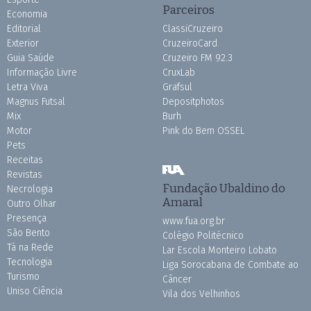
Parceiros
Economia
Editorial
ClassiCruzeiro
Exterior
CruzeiroCard
Guia Saúde
Cruzeiro FM 92.3
Informação Livre
CruxLab
Letra Viva
Grafsul
Magnus Futsal
Depositphotos
Mix
Burh
Motor
Pink do Bem OSSEL
Pets
Receitas
Revistas
Fundação Ubaldino do
Necrologia
Amaral
Outro Olhar
Presença
www.fua.org.br
São Bento
Colégio Politécnico
Tá na Rede
Lar Escola Monteiro Lobato
Tecnologia
Liga Sorocabana de Combate ao
Turismo
Câncer
Uniso Ciência
Vila dos Velhinhos