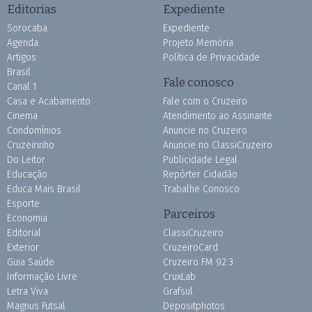
Editorias
Expediente
Sorocaba
Expediente
Agenda
Projeto Memória
Artigos
Política de Privacidade
Brasil
Fale conosco
Canal 1
Casa e Acabamento
Fale com o Cruzeiro
Cinema
Atendimento ao Assinante
Condomínios
Anuncie no Cruzeiro
Cruzeirinho
Anuncie no ClassiCruzeiro
Do Leitor
Publicidade Legal
Educação
Repórter Cidadão
Educa Mais Brasil
Trabalhe Conosco
Esporte
Parceiros
Economia
Editorial
ClassiCruzeiro
Exterior
CruzeiroCard
Guia Saúde
Cruzeiro FM 92.3
Informação Livre
CruxLab
Letra Viva
Grafsul
Magnus Futsal
Depositphotos