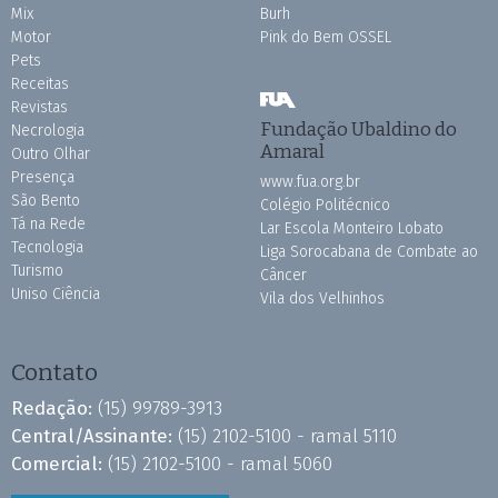
Mix
Burh
Motor
Pink do Bem OSSEL
Pets
Receitas
Revistas
Fundação Ubaldino do
Necrologia
Amaral
Outro Olhar
Presença
www.fua.org.br
São Bento
Colégio Politécnico
Tá na Rede
Lar Escola Monteiro Lobato
Tecnologia
Liga Sorocabana de Combate ao
Turismo
Câncer
Uniso Ciência
Vila dos Velhinhos
Contato
Redação:
(15) 99789-3913
Central/Assinante:
(15) 2102-5100 - ramal 5110
Comercial:
(15) 2102-5100 - ramal 5060