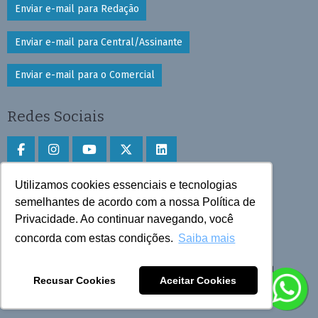
Enviar e-mail para Redação
Enviar e-mail para Central/Assinante
Enviar e-mail para o Comercial
Redes Sociais
Utilizamos cookies essenciais e tecnologias
Faça download do aplicativo
semelhantes de acordo com a nossa Política de
Play Store e App Store
Privacidade. Ao continuar navegando, você
concorda com estas condições.
Saiba mais
Todos os direitos reservados © 2025 Cruzeiro do Sul
Recusar Cookies
Aceitar Cookies