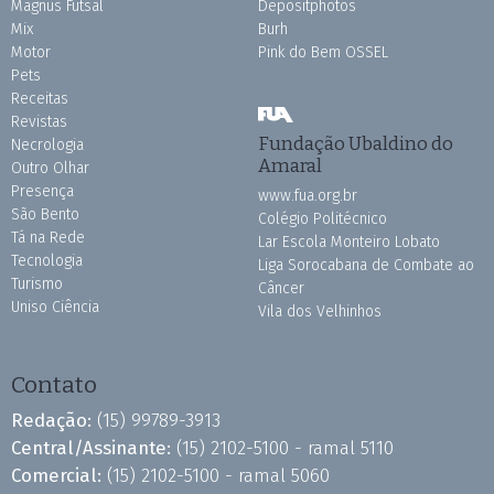
Magnus Futsal
Depositphotos
Mix
Burh
Motor
Pink do Bem OSSEL
Pets
Receitas
Revistas
Fundação Ubaldino do
Necrologia
Amaral
Outro Olhar
Presença
www.fua.org.br
São Bento
Colégio Politécnico
Tá na Rede
Lar Escola Monteiro Lobato
Tecnologia
Liga Sorocabana de Combate ao
Turismo
Câncer
Uniso Ciência
Vila dos Velhinhos
Contato
Redação:
(15) 99789-3913
Central/Assinante:
(15) 2102-5100 - ramal 5110
Comercial:
(15) 2102-5100 - ramal 5060