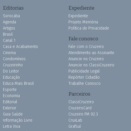
Editorias
Expediente
Sorocaba
Expediente
Agenda
Projeto Memória
Artigos
Política de Privacidade
Brasil
Fale conosco
Canal 1
Casa e Acabamento
Fale com o Cruzeiro
Cinema
Atendimento ao Assinante
Condomínios
Anuncie no Cruzeiro
Cruzeirinho
Anuncie no ClassiCruzeiro
Do Leitor
Publicidade Legal
Educação
Repórter Cidadão
Educa Mais Brasil
Trabalhe Conosco
Esporte
Parceiros
Economia
Editorial
ClassiCruzeiro
Exterior
CruzeiroCard
Guia Saúde
Cruzeiro FM 92.3
Informação Livre
CruxLab
Letra Viva
Grafsul