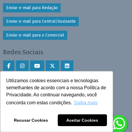
Enviar e-mail para Redação
Enviar e-mail para Central/Assinante
Enviar e-mail para o Comercial
Redes Sociais
Utilizamos cookies essenciais e tecnologias
Faça download do aplicativo
semelhantes de acordo com a nossa Política de
Privacidade. Ao continuar navegando, você
Play Store e App Store
concorda com estas condições.
Saiba mais
Todos os direitos reservados © 2025 Cruzeiro do Sul
Recusar Cookies
Aceitar Cookies